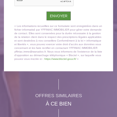
ENVOYER
« Les informations recueillies sur ce formulaire sont enregistrées dans un
fichier informatisé par YFFINIAC IMMOBILIER pour gérer votre demande
de contact. Elles sont conservées pour la durée nécessaire à la gestion
de la relation client dans le respect des prescriptions légales applicables
et sont destinées à nos conseillers Conformément à la loi « informatique
et libertés », vous pouvez exercer votre droit d'accès aux données vous
concernant et les faire rectifier en contactant YFFINIAC IMMOBILIER
yffiniac.immo@wanadoo.fr. Nous vous informons de l'existence de la liste
d'opposition au démarchage téléphonique « Bloctel », sur laquelle vous
pouvez vous inscrire ici :
https://www.bloctel.gouv.fr/
»
OFFRES SIMILAIRES
À CE BIEN