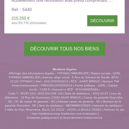
Actuellement une rénovation était prévu comprenant :
Entrée commune, un studio de (19m²), un local technique
Ref. : 5440
de (17m²), un T2 séjour, cuisine, salle d'eau et une
chambre. A l'étage deux lots de T2 séjour, cuisine, une
215 250 €
DÉCOUVRIR
chambre et une salle d'eau (41m²) et (47m²). et dernier
dont 5% TTC d'honoraires
étage un duplex ,séjour ouvert sur cuisine, une salle
d'eau et deux chambre et un bureau. A SAISIR ! Les
informations sur les risques auxquels ce bien est exposé
sont disponibles sur le site Géorisques :
DÉCOUVRIR TOUS NOS BIENS
www.georisques.gouv.fr. Consultez tous nos biens
disponibles sur notre site : www.yffiniac-immobilier.com.
YFFINIAC IMMOBILIER : 6, Rue du Général de Gaulle
22120 YFFINIAC - CONTACTEZ-NOUS AU
Mentions légales
02.96.72.61.01
Affichage des informations légales : YFFINIAC IMMOBILIER | Raison sociale : SARL
YFFINIAC IMMOBILIER | Adresse siège social : 6 Rue du Général de Gaulle, BP21 -
22120 YFFINIAC | Siret : 43413545500013 | RCS : SAINT BRIEUC | Numero TVA
Intracommunautaire : FR8443413545500013 | Forme juridique : SARL | Capital
social : 7.630 € | Assurance RCP : N°10190635404 |
Carte T : N°CPI 2201 2016 000 008 148 | Date de délivrance : 2001-02-07 | Lieu de
délivrance : 16 Rue de Guernesey 22000 SAINT BRIEUC | Caisse de garantie financière :
NC. | N° de caisse de garantie : NC | Adresse caisse de garantie : NC | Montant de la
garantie financière : NC | Nom du médiateur : MEDIMMOCONSO | Adresse du médiateur :
1 Allée du Parc Mesemena, Bat A, CS 25222 - 44505 LA BAULE CEDEX | Adresse du site
:
http://medimmoconso.fr/adresser-une-reclamation
|
Entreprise juridiquement et financièrement indépendante