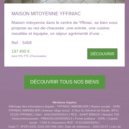
MAISON MITOYENNE YFFINIAC
Maison mitoyenne dans le centre de Yffiniac, se bien vous
propose au rez-de-chaussée ,une entrée, une cuisine
meublée et équipée, un séjour agrémenté d'une
cheminée, un wc, une véranda .A l 'étage trois chambres,
Ref. : 5458
une salle de bains .Le tout sur un terrain de 376m²
.Classe énergétique D. A SAISIR! Les informations sur les
197 400 €
DÉCOUVRIR
risques auxquels ce bien est exposé sont disponibles sur
dont 5% TTC d'honoraires
le site Géorisques : www.georisques.gouv.fr ». Consultez
tous nos biens disponibles sur notre site : www.yffiniac-
immobilier.com. YFFINIAC IMMOBILIER : 6, Rue du
Général de Gaulle 22120 YFFINIAC - CONTACTEZ-
DÉCOUVRIR TOUS NOS BIENS
NOUS AU 02.96.72.61.01
Mentions légales
Affichage des informations légales : YFFINIAC IMMOBILIER | Raison sociale : SARL
YFFINIAC IMMOBILIER | Adresse siège social : 6 Rue du Général de Gaulle, BP21 -
22120 YFFINIAC | Siret : 43413545500013 | RCS : SAINT BRIEUC | Numero TVA
Intracommunautaire : FR8443413545500013 | Forme juridique : SARL | Capital
social : 7.630 € | Assurance RCP : N°10190635404 |
Carte T : N°CPI 2201 2016 000 008 148 | Date de délivrance : 2001-02-07 | Lieu de