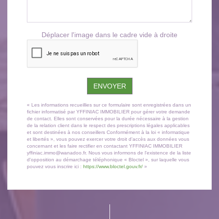
Déplacer l'image dans le cadre vide à droite
ENVOYER
« Les informations recueillies sur ce formulaire sont enregistrées dans un
fichier informatisé par YFFINIAC IMMOBILIER pour gérer votre demande
de contact. Elles sont conservées pour la durée nécessaire à la gestion
de la relation client dans le respect des prescriptions légales applicables
et sont destinées à nos conseillers Conformément à la loi « informatique
et libertés », vous pouvez exercer votre droit d'accès aux données vous
concernant et les faire rectifier en contactant YFFINIAC IMMOBILIER
yffiniac.immo@wanadoo.fr. Nous vous informons de l'existence de la liste
d'opposition au démarchage téléphonique « Bloctel », sur laquelle vous
pouvez vous inscrire ici :
https://www.bloctel.gouv.fr/
»