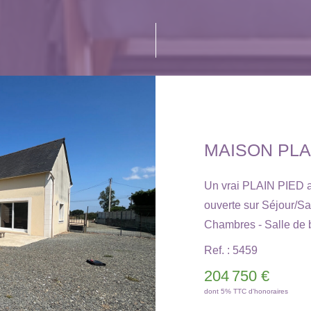
MAISON PLAI
Un vrai PLAIN PIED 
ouverte sur Séjour/Sa
Chambres - Salle de b
être aménagé sur une p
Ref. : 5459
énergie : E. VUE S
204 750 €
Consultez tous nos bie
dont 5% TTC d'honoraires
www.yffiniac-immobil