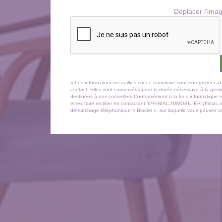
Déplacer l'imag
« Les informations recueillies sur ce formulaire sont enregistré
contact. Elles sont conservées pour la durée nécessaire à la gestio
destinées à nos conseillers Conformément à la loi « informatique 
et les faire rectifier en contactant YFFINIAC IMMOBILIER yffiniac
démarchage téléphonique « Bloctel », sur laquelle vous pouvez vou