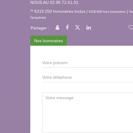
NOUS AU 02.96.72.61.01
** €215 250
honoraires inclus
|
|
€205 000
hors honoraires
Ho
l'acquéreur
Partager :
Nos honoraires