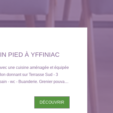
N PIED À YFFINIAC
avec une cuisine aménagée et équipée
lon donnant sur Terrasse Sud - 3
ain - wc - Buanderie. Grenier pouvant
artie. Cellier attenant. Jardin. Classe
UR LA CAMPAGNE, PAS VIS-A-VIS!
DÉCOUVRIR
ns disponibles sur notre site :
ier.com. YFFINIAC IMMOBILIER : 6,