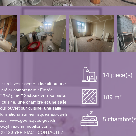
14 pièce(s)
ur un investissement locatif ou une
it prévu comprenant : Entrée
7m²), un T2 séjour, cuisine, salle
189 m²
, cuisine, une chambre et une salle
our ouvert sur cuisine, une salle
formations sur les risques auxquels
5 chambre(s
ques : www.georisques.gouv.fr.
ww.yffiniac-immobilier.com.
le 22120 YFFINIAC - CONTACTEZ-