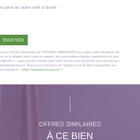
e dans le cadre vide à droite
ENVOYER
es dans un fichier informatisé par YFFINIAC IMMOBILIER pour gérer votre demande de
n de la relation client dans le respect des prescriptions légales applicables et sont
et libertés », vous pouvez exercer votre droit d'accès aux données vous concernant
.immo@wanadoo.fr. Nous vous informons de l'existence de la liste d'opposition au
s inscrire ici :
https://www.bloctel.gouv.fr/
»
OFFRES SIMILAIRES
À CE BIEN