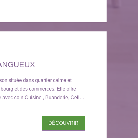
Gaulle 22120 YFFINIAC - CONTACTEZ-
1.01
LANGUEUX
son située dans quartier calme et
u bourg et des commerces. Elle offre
e avec coin Cuisine , Buanderie, Cellier
res - Salle d'eau - Cour et Jardin -
DÉCOUVRIR
risques auxquels ce bien est exposé
e site Géorisques :