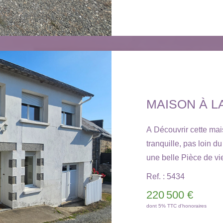
Rue du Général de 
NOUS AU 02.96.72.6
MAISON À 
A Découvrir cette mai
tranquille, pas loin d
une belle Pièce de vi
et à l'étage : 3 Chamb
Ref. : 5434
Classe énergie : D. A VISITER ABSOLUMENT! Les
220 500 €
informations sur les 
dont 5% TTC d'honoraires
sont disponibles sur l