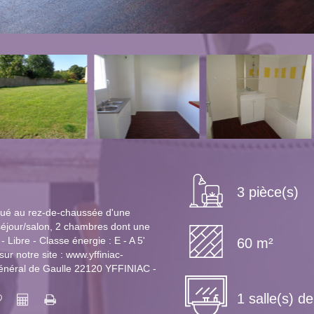
3 pièce(s)
ué au rez-de-chaussée d'une
 séjour/salon, 2 chambres dont une
- Libre - Classe énergie : E - A 5'
60 m²
r notre site : www.yffiniac-
énéral de Gaulle 22120 YFFINIAC -
1 salle(s) d