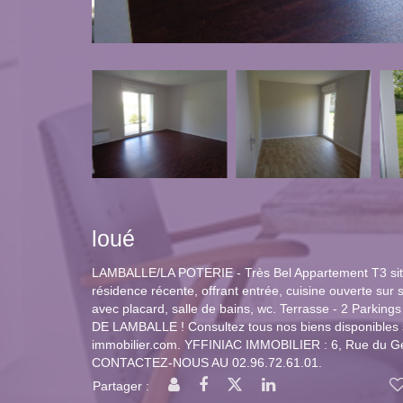
loué
LAMBALLE/LA POTERIE - Très Bel Appartement T3 sit
résidence récente, offrant entrée, cuisine ouverte sur
avec placard, salle de bains, wc. Terrasse - 2 Parkings 
DE LAMBALLE ! Consultez tous nos biens disponibles su
immobilier.com. YFFINIAC IMMOBILIER : 6, Rue du G
CONTACTEZ-NOUS AU 02.96.72.61.01.
Partager :