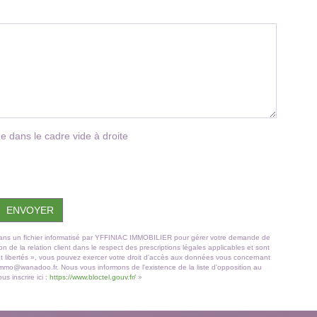
e dans le cadre vide à droite
ENVOYER
es dans un fichier informatisé par YFFINIAC IMMOBILIER pour gérer votre demande de
n de la relation client dans le respect des prescriptions légales applicables et sont
et libertés », vous pouvez exercer votre droit d'accès aux données vous concernant
.immo@wanadoo.fr. Nous vous informons de l'existence de la liste d'opposition au
s inscrire ici :
https://www.bloctel.gouv.fr/
»