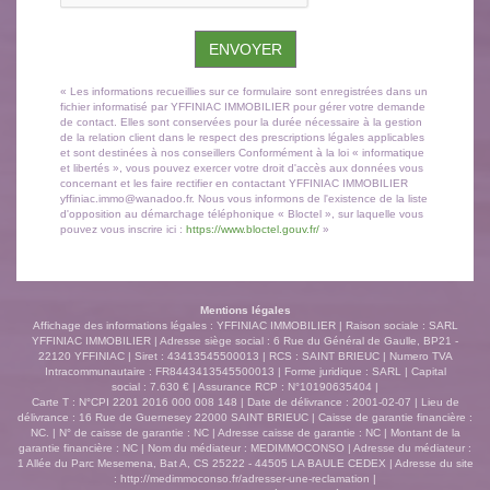
ENVOYER
« Les informations recueillies sur ce formulaire sont enregistrées dans un
fichier informatisé par YFFINIAC IMMOBILIER pour gérer votre demande
de contact. Elles sont conservées pour la durée nécessaire à la gestion
de la relation client dans le respect des prescriptions légales applicables
et sont destinées à nos conseillers Conformément à la loi « informatique
et libertés », vous pouvez exercer votre droit d'accès aux données vous
concernant et les faire rectifier en contactant YFFINIAC IMMOBILIER
yffiniac.immo@wanadoo.fr. Nous vous informons de l'existence de la liste
d'opposition au démarchage téléphonique « Bloctel », sur laquelle vous
pouvez vous inscrire ici :
https://www.bloctel.gouv.fr/
»
Mentions légales
Affichage des informations légales : YFFINIAC IMMOBILIER | Raison sociale : SARL
YFFINIAC IMMOBILIER | Adresse siège social : 6 Rue du Général de Gaulle, BP21 -
22120 YFFINIAC | Siret : 43413545500013 | RCS : SAINT BRIEUC | Numero TVA
Intracommunautaire : FR8443413545500013 | Forme juridique : SARL | Capital
social : 7.630 € | Assurance RCP : N°10190635404 |
Carte T : N°CPI 2201 2016 000 008 148 | Date de délivrance : 2001-02-07 | Lieu de
délivrance : 16 Rue de Guernesey 22000 SAINT BRIEUC | Caisse de garantie financière :
NC. | N° de caisse de garantie : NC | Adresse caisse de garantie : NC | Montant de la
garantie financière : NC | Nom du médiateur : MEDIMMOCONSO | Adresse du médiateur :
1 Allée du Parc Mesemena, Bat A, CS 25222 - 44505 LA BAULE CEDEX | Adresse du site
:
http://medimmoconso.fr/adresser-une-reclamation
|