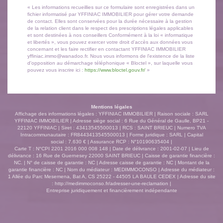
« Les informations recueillies sur ce formulaire sont enregistrées dans un
fichier informatisé par YFFINIAC IMMOBILIER pour gérer votre demande
de contact. Elles sont conservées pour la durée nécessaire à la gestion
de la relation client dans le respect des prescriptions légales applicables
et sont destinées à nos conseillers Conformément à la loi « informatique
et libertés », vous pouvez exercer votre droit d'accès aux données vous
concernant et les faire rectifier en contactant YFFINIAC IMMOBILIER
yffiniac.immo@wanadoo.fr. Nous vous informons de l'existence de la liste
d'opposition au démarchage téléphonique « Bloctel », sur laquelle vous
pouvez vous inscrire ici :
https://www.bloctel.gouv.fr/
»
Mentions légales
Affichage des informations légales : YFFINIAC IMMOBILIER | Raison sociale : SARL
YFFINIAC IMMOBILIER | Adresse siège social : 6 Rue du Général de Gaulle, BP21 -
22120 YFFINIAC | Siret : 43413545500013 | RCS : SAINT BRIEUC | Numero TVA
Intracommunautaire : FR8443413545500013 | Forme juridique : SARL | Capital
social : 7.630 € | Assurance RCP : N°10190635404 |
Carte T : N°CPI 2201 2016 000 008 148 | Date de délivrance : 2001-02-07 | Lieu de
délivrance : 16 Rue de Guernesey 22000 SAINT BRIEUC | Caisse de garantie financière :
NC. | N° de caisse de garantie : NC | Adresse caisse de garantie : NC | Montant de la
garantie financière : NC | Nom du médiateur : MEDIMMOCONSO | Adresse du médiateur :
1 Allée du Parc Mesemena, Bat A, CS 25222 - 44505 LA BAULE CEDEX | Adresse du site
:
http://medimmoconso.fr/adresser-une-reclamation
|
Entreprise juridiquement et financièrement indépendante