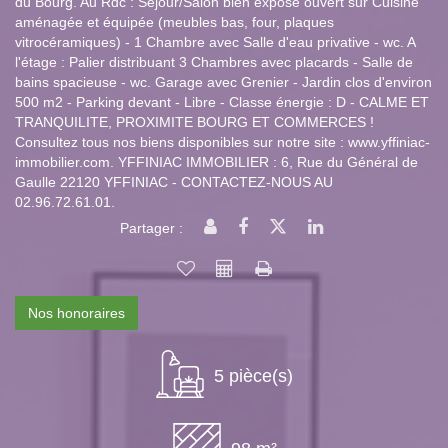
du Bourg. Au Rdc : Séjour/Salon bien exposé ouvert sur Cuisine
aménagée et équipée (meubles bas, four, plaques
vitrocéramiques) - 1 Chambre avec Salle d'eau privative - wc. A
l'étage : Palier distribuant 3 Chambres avec placards - Salle de
bains spacieuse - wc. Garage avec Grenier - Jardin clos d'environ
500 m2 - Parking devant - Libre - Classe énergie : D - CALME ET
TRANQUILITE, PROXIMITE BOURG ET COMMERCES !
Consultez tous nos biens disponibles sur notre site : www.yffiniac-
immobilier.com. YFFINIAC IMMOBILIER : 6, Rue du Général de
Gaulle 22120 YFFINIAC - CONTACTEZ-NOUS AU
02.96.72.61.01.
Partager :
Nos honoraires
5 pièce(s)