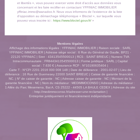
et libertés », vous pouvez exercer votre droit d'accès aux données vous
concernant et les faire rectifier en contactant YFFINIAC IMMOBILIER
yffiniac.immo@wanadoo.fr. Nous vous informons de l'existence de la liste
d'opposition au démarchage téléphonique « Bloctel », sur laquelle vous
pouvez vous inscrire ici :
https://www.bloctel.gouv.fr/
»
Mentions légales
Affichage des informations légales : YFFINIAC IMMOBILIER | Raison sociale : SARL
YFFINIAC IMMOBILIER | Adresse siège social : 6 Rue du Général de Gaulle, BP21 -
22120 YFFINIAC | Siret : 43413545500013 | RCS : SAINT BRIEUC | Numero TVA
Intracommunautaire : FR8443413545500013 | Forme juridique : SARL | Capital
social : 7.630 € | Assurance RCP : N°10190635404 |
Carte T : N°CPI 2201 2016 000 008 148 | Date de délivrance : 2001-02-07 | Lieu de
délivrance : 16 Rue de Guernesey 22000 SAINT BRIEUC | Caisse de garantie financière :
NC. | N° de caisse de garantie : NC | Adresse caisse de garantie : NC | Montant de la
garantie financière : NC | Nom du médiateur : MEDIMMOCONSO | Adresse du médiateur :
1 Allée du Parc Mesemena, Bat A, CS 25222 - 44505 LA BAULE CEDEX | Adresse du site
:
http://medimmoconso.fr/adresser-une-reclamation
|
Entreprise juridiquement et financièrement indépendante