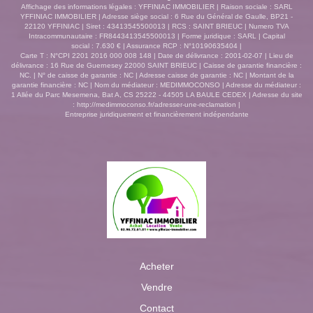
Général de Gaulle 22120 YFFINIAC - CONTACTEZ-
Affichage des informations légales : YFFINIAC IMMOBILIER | Raison sociale : SARL
NOUS AU 02.96.72.61.01
YFFINIAC IMMOBILIER | Adresse siège social : 6 Rue du Général de Gaulle, BP21 -
22120 YFFINIAC | Siret : 43413545500013 | RCS : SAINT BRIEUC | Numero TVA
Intracommunautaire : FR8443413545500013 | Forme juridique : SARL | Capital
social : 7.630 € | Assurance RCP : N°10190635404 |
Carte T : N°CPI 2201 2016 000 008 148 | Date de délivrance : 2001-02-07 | Lieu de
délivrance : 16 Rue de Guernesey 22000 SAINT BRIEUC | Caisse de garantie financière :
NC. | N° de caisse de garantie : NC | Adresse caisse de garantie : NC | Montant de la
garantie financière : NC | Nom du médiateur : MEDIMMOCONSO | Adresse du médiateur :
1 Allée du Parc Mesemena, Bat A, CS 25222 - 44505 LA BAULE CEDEX | Adresse du site
:
http://medimmoconso.fr/adresser-une-reclamation
|
Entreprise juridiquement et financièrement indépendante
Acheter
Vendre
Contact