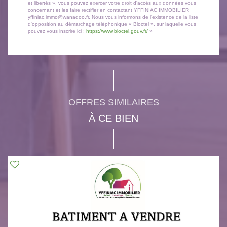
et libertés », vous pouvez exercer votre droit d'accès aux données vous
concernant et les faire rectifier en contactant YFFINIAC IMMOBILIER
yffiniac.immo@wanadoo.fr. Nous vous informons de l'existence de la liste
d'opposition au démarchage téléphonique « Bloctel », sur laquelle vous
pouvez vous inscrire ici :
https://www.bloctel.gouv.fr/
»
OFFRES SIMILAIRES
À CE BIEN