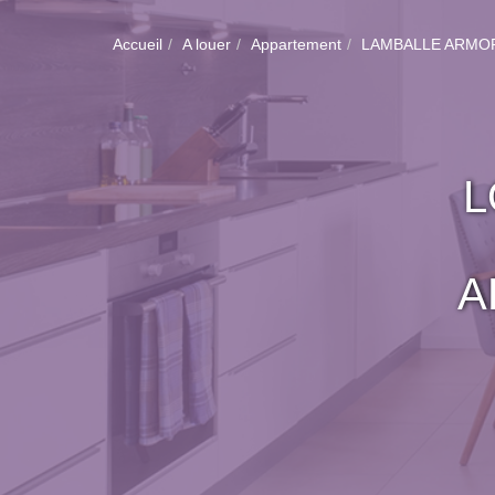
Accueil
A louer
Appartement
LAMBALLE ARMO
L
A