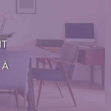
NT
 À